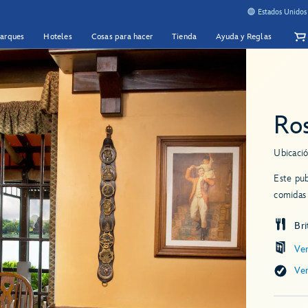
Estados Unidos
Parques
Hoteles
Cosas para hacer
Tienda
Ayuda y Reglas
Ro
Ubicació
Este pub
comidas 
Bri
Ve
Ve