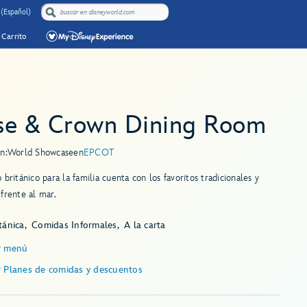
 (Español)
Carrito
se & Crown Dining Room
n:
World Showcase
en
EPCOT
 británico para la familia cuenta con los favoritos tradicionales y
frente al mar.
tánica
Comidas Informales
A la carta
r menú
r Planes de comidas y descuentos