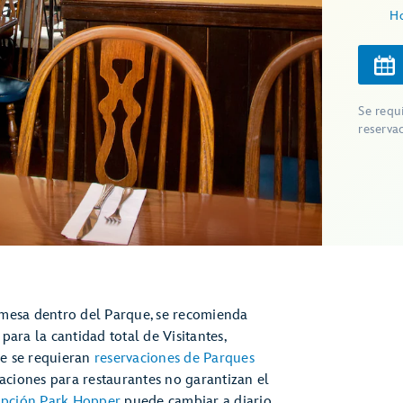
Ho
Se requ
reserva
 mesa dentro del Parque, se recomienda
para la cantidad total de Visitantes,
ue se requieran
reservaciones de Parques
rvaciones para restaurantes no garantizan el
 opción Park Hopper
puede cambiar a diario.