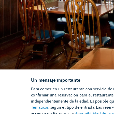
Un mensaje importante
Para comer en un restaurante con servicio de
confirmar una reservación para el restaurante 
independientemente de la edad. Es posible q
Temáticos
, según el tipo de entrada. Las rese
acceso a un Parque, y la
disponibilidad de la