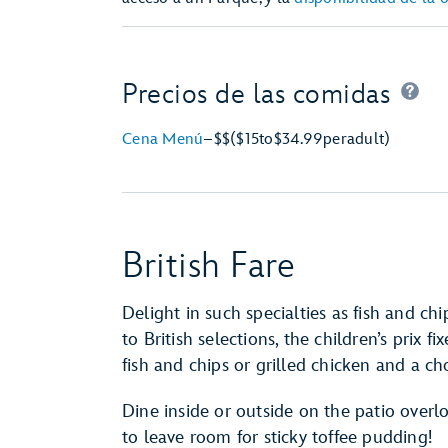
Precios de las comidas
Cena Menú
–
$$
($15
to
$34.99
per
adult)
British Fare
Delight in such specialties as fish and c
to British selections, the children’s prix
fish and chips or grilled chicken and a cho
Dine inside or outside on the patio over
to leave room for sticky toffee pudding!