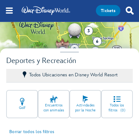
Tickets
3
6
9
3
7
Deportes y Recreación
Todos Ubicaciones en Disney World Resort
Encuentros
Actividades
Todos los
Golf
con animales
por la Noche
filtros
(0)
Borrar todos los filtros