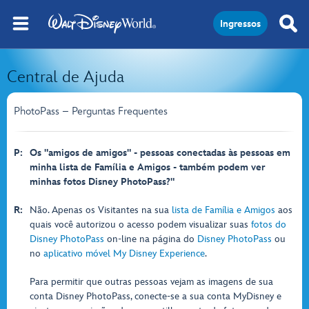
Ingressos
Central de Ajuda
PhotoPass – Perguntas Frequentes
P:
Os "amigos de amigos" - pessoas conectadas às pessoas em
minha lista de Família e Amigos - também podem ver
minhas fotos Disney PhotoPass?"
R:
Não. Apenas os Visitantes na sua
lista de Família e Amigos
aos
quais você autorizou o acesso podem visualizar suas
fotos do
Disney PhotoPass
on-line na página do
Disney PhotoPass
ou
no
aplicativo móvel My Disney Experience
.
Para permitir que outras pessoas vejam as imagens de sua
conta Disney PhotoPass, conecte-se a sua conta MyDisney e