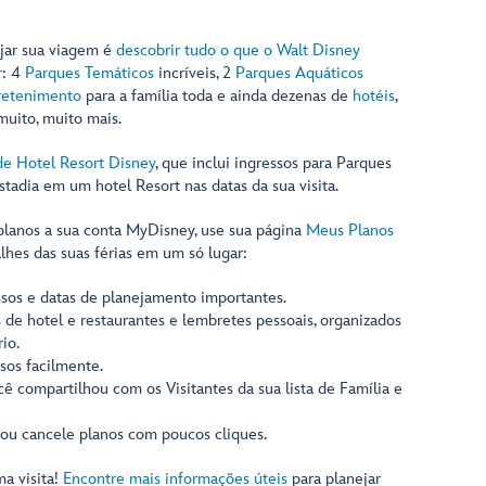
ejar sua viagem é
descobrir tudo o que o Walt Disney
r
: 4
Parques Temáticos
incríveis, 2
Parques Aquáticos
retenimento
para a família toda e ainda dezenas de
hotéis
,
uito, muito mais.
de Hotel Resort Disney
, que inclui ingressos para Parques
stadia em um hotel Resort nas datas da sua visita.
 planos a sua conta MyDisney, use sua página
Meus Planos
lhes das suas férias em um só lugar:
ssos e datas de planejamento importantes.
 de hotel e restaurantes e lembretes pessoais, organizados
io.
ssos facilmente.
cê compartilhou com os Visitantes da sua lista de Família e
 ou cancele planos com poucos cliques.
ma visita!
Encontre mais informações úteis
para planejar