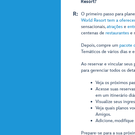
Resort?
R:
O primeiro passo para plan
World Resort tem a oferece
sensacionais,
atrações
e
ent
centenas de
restaurantes
e m
Depois, compre um
pacote 
Temáticos de vários dias e e
Ao reservar e vincular seus
para gerenciar todos os deta
Veja os próximos pa
Acesse suas reservas
em um itinerário diár
Visualize seus ingre
Veja quais planos vo
Amigos.
Adicione, modifique
Prepare-se para a sua próxi