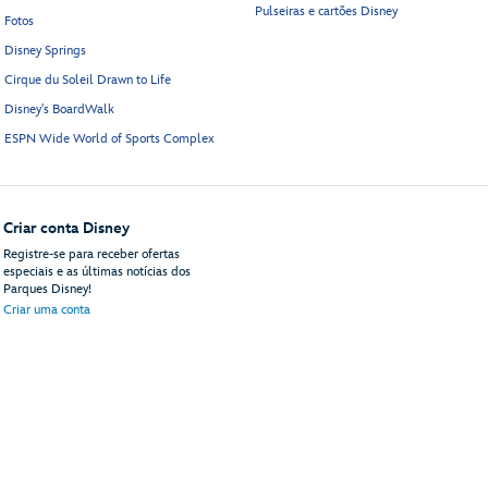
Pulseiras e cartões Disney
Fotos
Disney Springs
Cirque du Soleil Drawn to Life
Disney's BoardWalk
ESPN Wide World of Sports Complex
Criar conta Disney
Registre-se para receber ofertas
especiais e as últimas notícias dos
Parques Disney!
Criar uma conta
do site
Termos de uso
Avisos legais
Política de privacidade
Anúncios de acordo com 
© Disney, Todos os direitos reservados
Disney Vacations, LLC