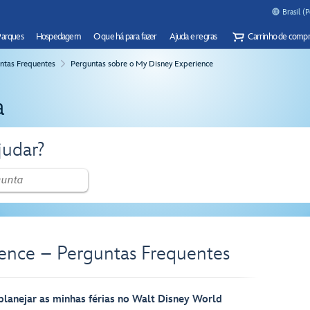
Brasil (
Parques
Hospedagem
O que há para fazer
Ajuda e regras
Carrinho de compr
ntas Frequentes
Perguntas sobre o My Disney Experience
a
udar?
ence – Perguntas Frequentes
lanejar as minhas férias no Walt Disney World