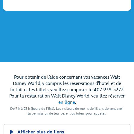
Pour obtenir de l’aide concernant vos vacances Walt
Disney World, y compris les réservations d’hôtel et de
forfait et les billets, veuillez composer le 407 939-5277.
Pour la restauration Walt Disney World, veuillez réserver
en ligne
.
De 7 h à 23 h (heure de l’Est). Les visiteurs de moins de 18 ans doivent avoir
la permission de leur parent ou tuteur pour appeler.
Afficher plus de liens