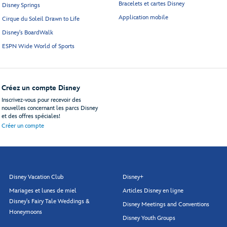
Bracelets et cartes Disney
Disney Springs
Application mobile
Cirque du Soleil Drawn to Life
Disney's BoardWalk
ESPN Wide World of Sports
Créez un compte Disney
Inscrivez-vous pour recevoir des
nouvelles concernant les parcs Disney
et des offres spéciales!
Créer un compte
Disney Vacation Club
Disney+
Mariages et lunes de miel
Articles Disney en ligne
Disney's Fairy Tale Weddings &
Disney Meetings and Conventions
Honeymoons
Disney Youth Groups