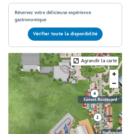
Réservez votre délicieuse expérience
gastronomique
Vérifier toute la disponibilité
Agrandir la carte
+
−
4
2