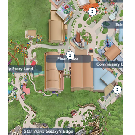
3
2
3