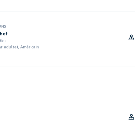
ONS
hef
dios
r adulte), Américain