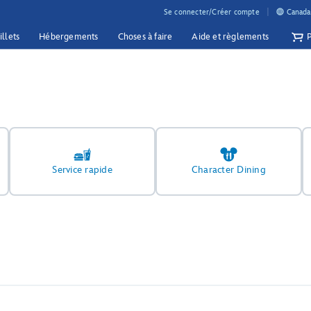
Se connecter/Créer compte
Canada 
illets
Hébergements
Choses à faire
Aide et règlements
Service rapide
Character Dining