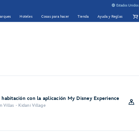
Estados Unidos
Parques
Hoteles
Cosas para hacer
Tienda
Ayuda y Reglas
u habitación con la aplicación My Disney Experience
 Villas - Kidani Village