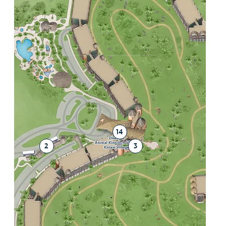
14
2
3