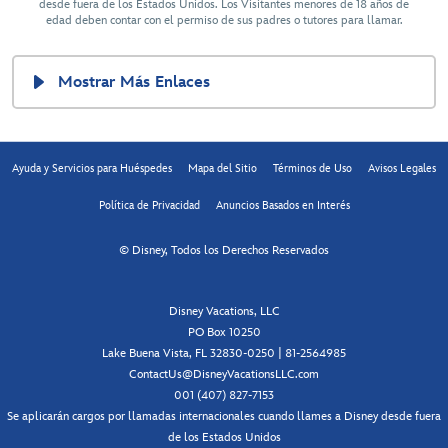
desde fuera de los Estados Unidos. Los Visitantes menores de 18 años de
edad deben contar con el permiso de sus padres o tutores para llamar.
Mostrar Más Enlaces
Ayuda y Servicios para Huéspedes
Mapa del Sitio
Términos de Uso
Avisos Legales
Política de Privacidad
Anuncios Basados en Interés
© Disney, Todos los Derechos Reservados
Disney Vacations, LLC
PO Box 10250
Lake Buena Vista, FL 32830-0250 | 81-2564985
ContactUs@DisneyVacationsLLC.com
001 (407) 827-7153
Se aplicarán cargos por llamadas internacionales cuando llames a Disney desde fuera
de los Estados Unidos