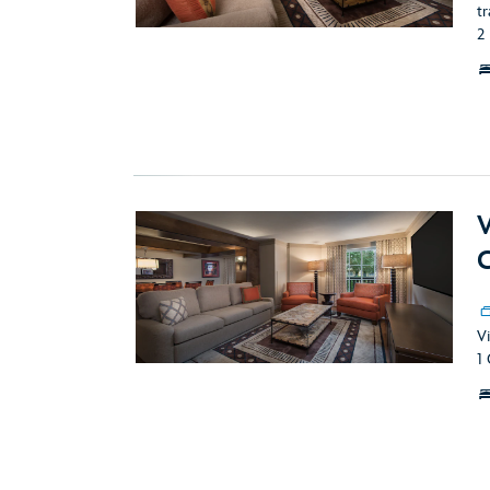
t
2
V
C
Vi
1