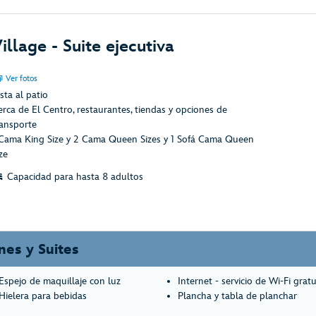
illage - Suite ejecutiva
Ver fotos
sta al patio
erca de El Centro, restaurantes, tiendas y opciones de
ransporte
 Cama King Size y 2 Cama Queen Sizes y 1 Sofá Cama Queen
ze
Capacidad para hasta 8 adultos
nes y Suites
Espejo de maquillaje con luz
Internet - servicio de Wi-Fi gratu
Hielera para bebidas
Plancha y tabla de planchar