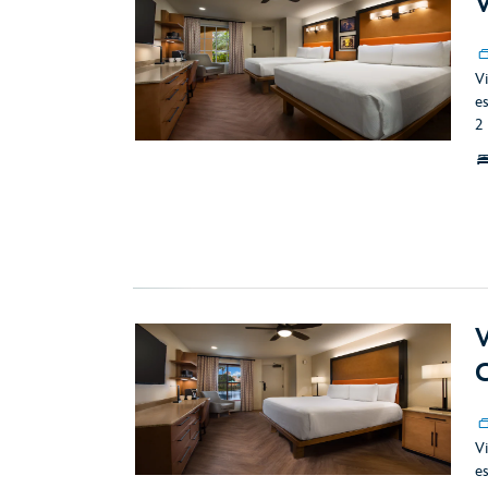
V
Vi
e
2
V
C
Vi
e