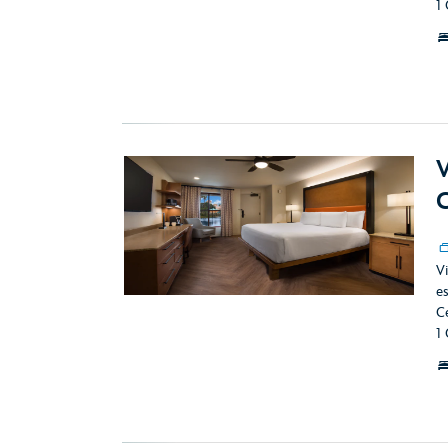
1
V
C
Vi
e
C
1