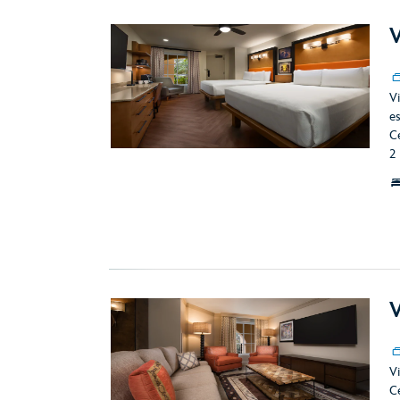
V
Vi
e
C
2
V
Vi
C