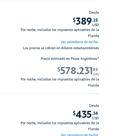
Desde
389
$
.25
USD
Por noche, incluidos los impuestos aplicables de la
Florida
Ver calendario de tarifas
Los precios se cobran en dólares estadounidenses
Precio estimado en Pesos Argentinos*
578.231
$
85
ARS
Por noche, incluidos los impuestos aplicables de la
Florida
Desde
435
$
.38
USD
Por noche, incluidos los impuestos aplicables de la
Florida
Ver calendario de tarifas