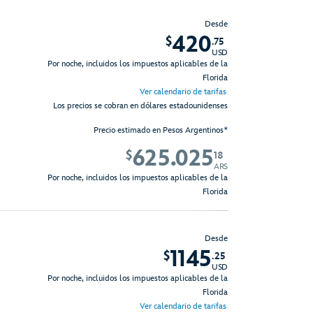
Desde
420
$
.75
USD
Por noche, incluidos los impuestos aplicables de la
Florida
Ver calendario de tarifas
Los precios se cobran en dólares estadounidenses
Precio estimado en Pesos Argentinos*
625.025
$
18
ARS
Por noche, incluidos los impuestos aplicables de la
Florida
Desde
1145
$
.25
USD
Por noche, incluidos los impuestos aplicables de la
Florida
Ver calendario de tarifas