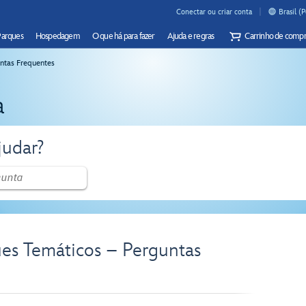
Conectar ou criar conta
Brasil (
Parques
Hospedagem
O que há para fazer
Ajuda e regras
Carrinho de compr
ntas Frequentes
a
udar?
ues Temáticos – Perguntas