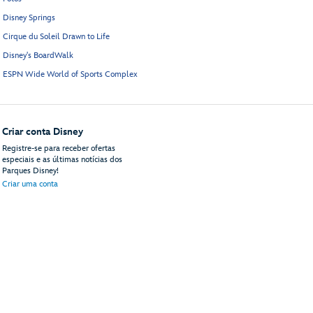
Disney Springs
Cirque du Soleil Drawn to Life
Disney's BoardWalk
ESPN Wide World of Sports Complex
Criar conta Disney
Registre-se para receber ofertas
especiais e as últimas notícias dos
Parques Disney!
Criar uma conta
do site
Termos de uso
Avisos legais
Política de privacidade
Anúncios de acordo com 
© Disney, Todos os direitos reservados
Disney Vacations, LLC
PO Box 10250