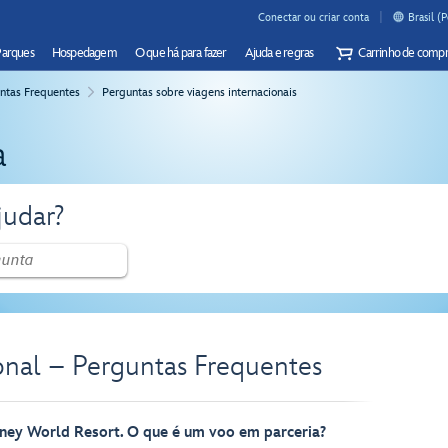
Conectar ou criar conta
Brasil (
Parques
Hospedagem
O que há para fazer
Ajuda e regras
Carrinho de compr
ntas Frequentes
Perguntas sobre viagens internacionais
a
udar?
onal – Perguntas Frequentes
sney World Resort. O que é um voo em parceria?