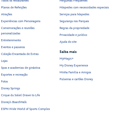
Todos os restaurantes
Perguntas Frequentes
Planos de Refeições
Hóspedes com necessidades especiais
Atrações
Serviços para hóspedes
Experiências com Personagens
Segurança nos Parques
Comemorações e reuniões
Regras da propriedade
personalizadas
Privacidade e jurídico
Entretenimento
Ajuda do site
Eventos e passeios
Saiba mais
Coleção Encantada de Extras
MyMagic+
Lojas
My Disney Experience
Spas e academias de ginástica
Minha Família e Amigos
Esportes e recreação
Pulseiras e cartões Disney
Fotos
Disney Springs
Cirque du Soleil Drawn to Life
Disney's BoardWalk
ESPN Wide World of Sports Complex