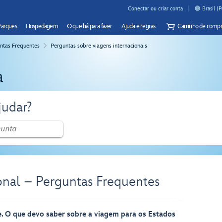
Conectar ou criar conta
Brasil (
Parques
Hospedagem
O que há para fazer
Ajuda e regras
Carrinho de compr
ntas Frequentes
Perguntas sobre viagens internacionais
a
udar?
onal – Perguntas Frequentes
. O que devo saber sobre a viagem para os Estados