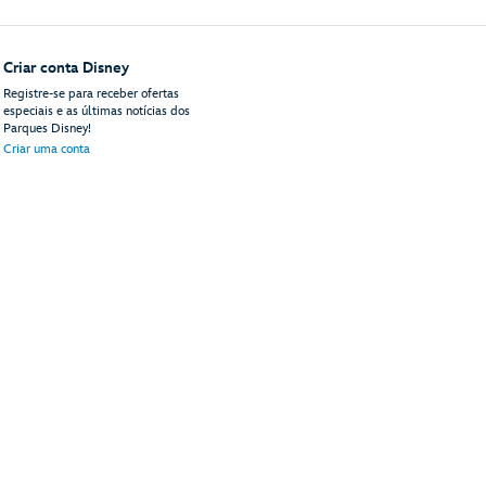
Criar conta Disney
Registre-se para receber ofertas
especiais e as últimas notícias dos
Parques Disney!
Criar uma conta
do site
Termos de uso
Avisos legais
Política de privacidade
Anúncios de acordo com 
© Disney, Todos os direitos reservados
Disney Vacations, LLC
PO Box 10250
Lake Buena Vista, FL 32830-0250 | 81-2564985
ContactUs@DisneyVacationsLLC.com
(11) 4700-2835
Ligações para a Disney de fora dos Estados Unidos estão sujeitas a tarifas internacionais