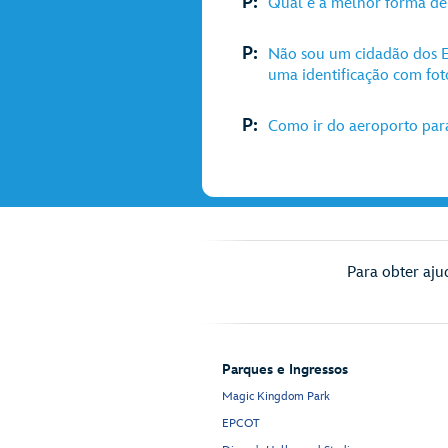
P:
Qual é a melhor forma de
P:
Não sou um cidadão dos E
uma identificação com fot
P:
Como ir do aeroporto par
Para obter aju
Parques e Ingressos
Magic Kingdom Park
EPCOT