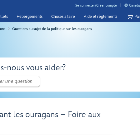
Se connecter/Créer compte
Canada 
llets
Hébergements
Choses à faire
Aide et règlements
Pan
ions
Questions au sujet de la politique sur les ouragans
-nous vous aider?
ant les ouragans – Foire aux