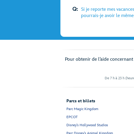
Q:
Si je reporte mes vacances
pourrais-je avoir le mêm
Pour obtenir de l’aide concernant v
De 7 h à 23 h (heure
Parcs et billets
Parc Magic Kingdom
EPCOT
Disney's Hollywood Studios
Parc Disney's Animal Kingdom