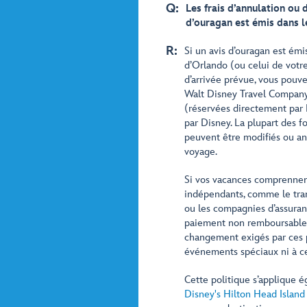
Q:
Les frais d’annulation ou 
d’ouragan est émis dans l
R:
Si un avis d’ouragan est émi
d’Orlando (ou celui de votre
d’arrivée prévue, vous pouve
Walt Disney Travel Company 
(réservées directement par 
par Disney. La plupart des 
peuvent être modifiés ou an
voyage.
Si vos vacances comprennent
indépendants, comme le trans
ou les compagnies d’assuran
paiement non remboursable, 
changement exigés par ces pr
événements spéciaux ni à ce
Cette politique s’applique 
Disney's Hilton Head Island