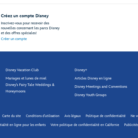
Créez un compte Disney
Inscrivez-vous pour recevoir des
nouvelles concernant les parcs Disney
et des offres spéciales!
Créer un compte
Disney Vacation Club
Disney+
Mariages et lunes de miel
Articles Disney en ligne
Disney's Fairy Tale Weddings &
Disney Meetings and Conventions
Honeymoons
Disney Youth Groups
Carte du site
Conditions d'utilisation
Avis légaux
Politique de confidentialité
Ne v
ialité en ligne pour les enfants
Votre politique de confidentialité en Californie
Publicités