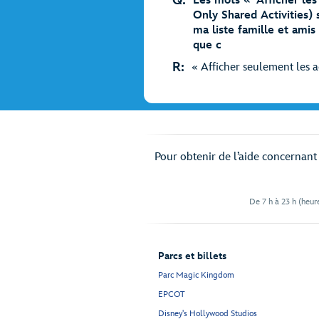
Q:
Les mots « Afficher les
Only Shared Activities) 
ma liste famille et ami
que c
R:
« Afficher seulement les ac
Pour obtenir de l’aide concernant v
De 7 h à 23 h (heure
Parcs et billets
Parc Magic Kingdom
EPCOT
Disney's Hollywood Studios