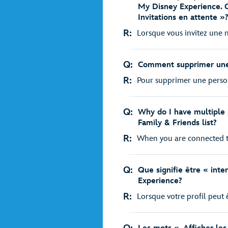
My Disney Experience. Qu
Invitations en attente »
R:
Lorsque vous invitez une n
Q:
Comment supprimer une 
R:
Pour supprimer une personn
Q:
Why do I have multiple 
Family & Friends list?
R:
When you are connected to 
Q:
Que signifie être « int
Experience?
R:
Lorsque votre profil peut ê