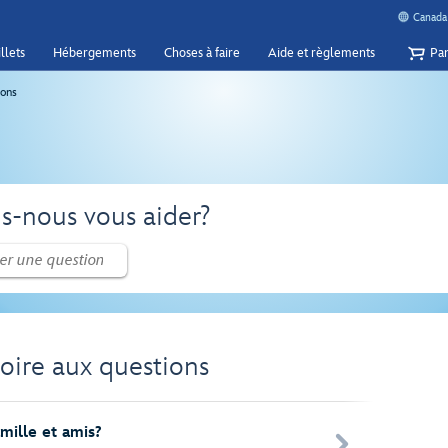
Canada 
llets
Hébergements
Choses à faire
Aide et règlements
Pan
ions
-nous vous aider?
oire aux questions
amille et amis?