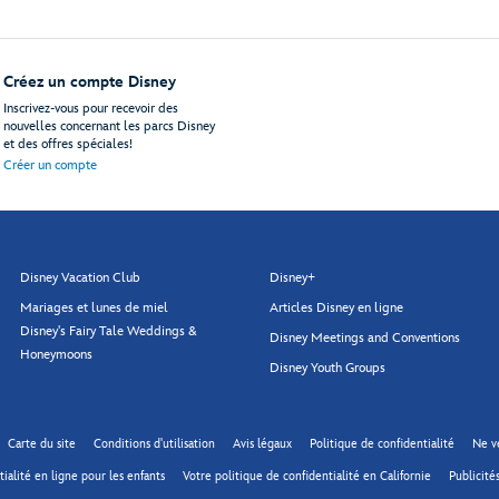
Créez un compte Disney
Inscrivez-vous pour recevoir des
nouvelles concernant les parcs Disney
et des offres spéciales!
Créer un compte
Disney Vacation Club
Disney+
Mariages et lunes de miel
Articles Disney en ligne
Disney's Fairy Tale Weddings &
Disney Meetings and Conventions
Honeymoons
Disney Youth Groups
Carte du site
Conditions d'utilisation
Avis légaux
Politique de confidentialité
Ne v
ialité en ligne pour les enfants
Votre politique de confidentialité en Californie
Publicités