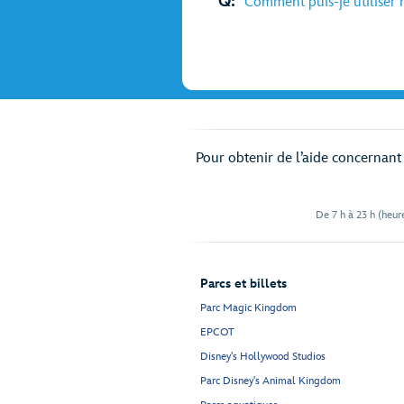
Q:
Comment puis-je utiliser 
Pour obtenir de l’aide concernant v
De 7 h à 23 h (heure
Parcs et billets
Parc Magic Kingdom
EPCOT
Disney's Hollywood Studios
Parc Disney's Animal Kingdom