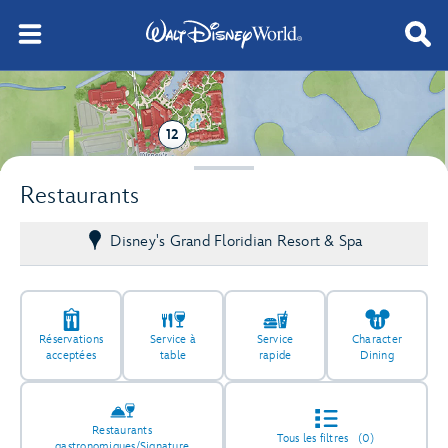
12
Restaurants
Disney's Grand Floridian Resort & Spa
Réservations
Service à
Service
Character
acceptées
table
rapide
Dining
Restaurants
Tous les filtres
(0)
gastronomiques/Signature