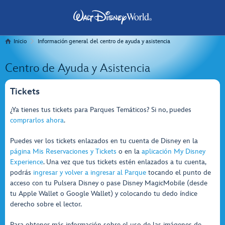
Inicio
Información general del centro de ayuda y asistencia
Centro de Ayuda y Asistencia
Tickets
¿Ya tienes tus tickets para Parques Temáticos? Si no, puedes
comprarlos ahora
.
Puedes ver los tickets enlazados en tu cuenta de Disney en la
página Mis Reservaciones y Tickets
o en la
aplicación My Disney
Experience
. Una vez que tus tickets estén enlazados a tu cuenta,
podrás
ingresar y volver a ingresar al Parque
tocando el punto de
acceso con tu Pulsera Disney o pase Disney MagicMobile (desde
tu Apple Wallet o Google Wallet) y colocando tu dedo índice
derecho sobre el lector.
Para obtener más información sobre el uso de las imágenes de