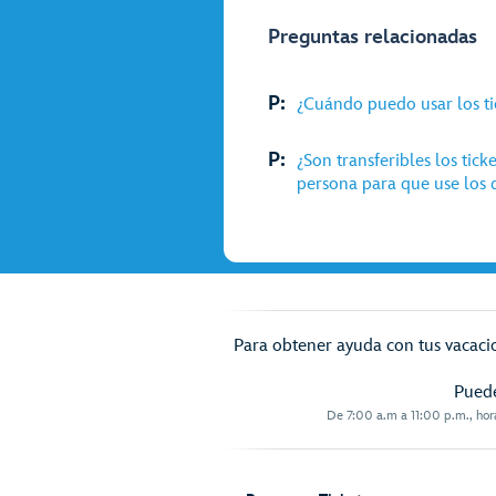
Preguntas relacionadas
P:
¿Cuándo puedo usar los ti
P:
¿Son transferibles los tic
persona para que use los 
Para obtener ayuda con tus vacacio
Puede
De 7:00 a.m a 11:00 p.m., hor