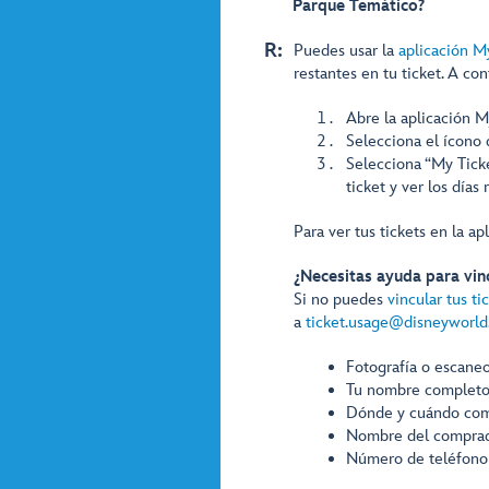
Parque Temático?
R:
Puedes usar la
aplicación M
restantes en tu ticket. A c
Abre la aplicación 
Selecciona el ícono 
Selecciona “My Ticke
ticket y ver los días 
Para ver tus tickets en la a
¿Necesitas ayuda para vinc
Si no puedes
vincular tus ti
a
ticket.usage@disneyworl
Fotografía o escaneo
Tu nombre complet
Dónde y cuándo comp
Nombre del comprad
Número de teléfono