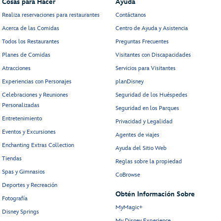
Cosas para Hacer
Ayuda
Realiza reservaciones para restaurantes
Contáctanos
Acerca de las Comidas
Centro de Ayuda y Asistencia
Todos los Restaurantes
Preguntas Frecuentes
Planes de Comidas
Visitantes con Discapacidades
Atracciones
Servicios para Visitantes
Experiencias con Personajes
planDisney
Celebraciones y Reuniones
Seguridad de los Huéspedes
Personalizadas
Seguridad en los Parques
Entretenimiento
Privacidad y Legalidad
Eventos y Excursiones
Agentes de viajes
Enchanting Extras Collection
Ayuda del Sitio Web
Tiendas
Reglas sobre la propiedad
Spas y Gimnasios
CoBrowse
Deportes y Recreación
Obtén Información Sobre
Fotografía
MyMagic+
Disney Springs
My Disney Experience