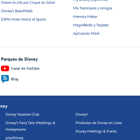
Drawn to Life por Cirque du Soleil
Mis Familiares y Amigos
Disney's BoardWalk
Memory Maker
ESPN Wide World of Sports
MagicBands y Tarjetas
Aplicación Móvil
Parques de Disney
Canal de YouTube
Blog
sney
Disney Vacation Club
Disney+
Disney's Fairy Tale Weddings &
Productos de Disney en Línea
Honeymoons
Disney Meetings & Events
planDisney