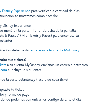
y Disney Experience
para verificar la cantidad de días
ontinuación, te mostramos cómo hacerlo:
My Disney Experience
de menú en la parte inferior derecha de la pantalla
ts & Passes” (Mis Tickets y Pases) para encontrar tu
restantes
plicación, deben estar
enlazados a tu cuenta MyDisney
.
ular tus tickets?
ckets
a tu cuenta MyDisney, envíanos un correo electrónico
d.com
e incluye lo siguiente:
 de la parte delantera y trasera de cada ticket
o
raste tu ticket
or y forma de pago
 donde podemos comunicarnos contigo durante el día