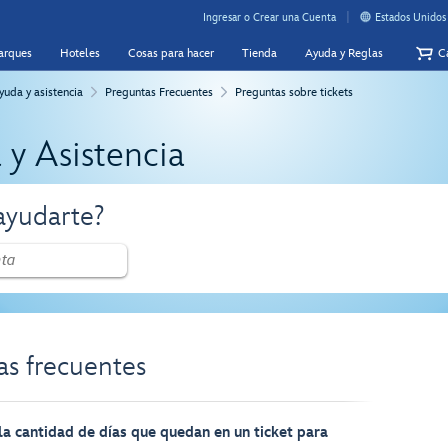
Ingresar o Crear una Cuenta
Estados Unidos
Parques
Hoteles
Cosas para hacer
Tienda
Ayuda y Reglas
Ca
yuda y asistencia
Preguntas Frecuentes
Preguntas sobre tickets
 y Asistencia
yudarte?
as frecuentes
 cantidad de días que quedan en un ticket para