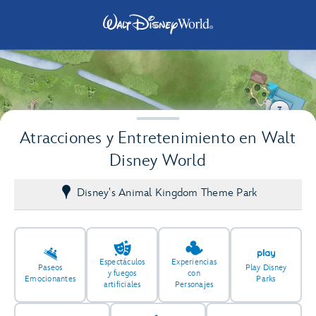
3
Atracciones y Entretenimiento en Walt
Disney World
Disney's Animal Kingdom Theme Park
Espectáculos
Experiencias
Paseos
Play Disney
y fuegos
con
Emocionantes
Parks
artificiales
Personajes