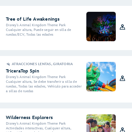
Tree of Life Awakenings
Disney's Animal Kingdom Theme Park
Cualquier altura, Puede seguir en silla de
ruedas/ECV, Todas las edades
ATRACCIONES LENTAS, GIRATORIA
TriceraTop Spin
Disney's Animal Kingdom Theme Park
Cualquier altura, Se debe transferir a silla de
ruedas, Todas las edades, Vehículo para acceder
a sillas de ruedas
Wilderness Explorers
Disney's Animal Kingdom Theme Park
Actividades interactivas, Cualquier altura,