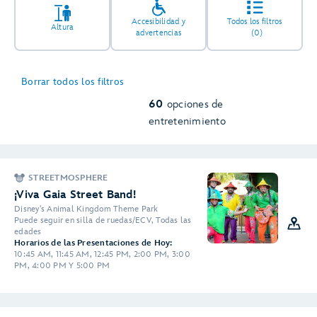
Accesibilidad y
Todos los filtros
Altura
advertencias
(0)
2
Borrar todos los filtros
60
opciones de
entretenimiento
3
9
STREETMOSPHERE
2
¡Viva Gaia Street Band!
2
Disney's Animal Kingdom Theme Park
Puede seguir en silla de ruedas/ECV, Todas las
edades
3
Horarios de las Presentaciones de Hoy:
10:45 AM, 11:45 AM, 12:45 PM, 2:00 PM, 3:00
PM, 4:00 PM Y 5:00 PM
3
5
3