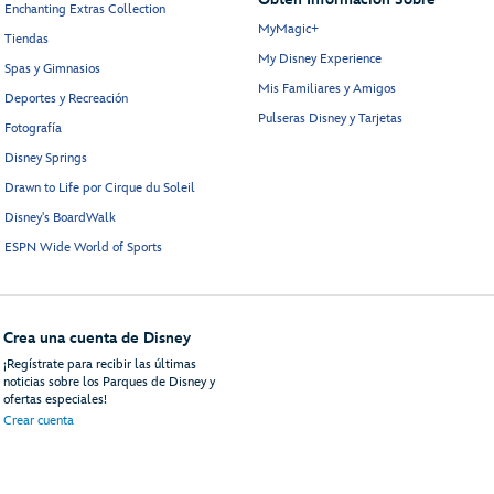
Enchanting Extras Collection
MyMagic+
Tiendas
My Disney Experience
Spas y Gimnasios
Mis Familiares y Amigos
Deportes y Recreación
Pulseras Disney y Tarjetas
Fotografía
Disney Springs
Drawn to Life por Cirque du Soleil
Disney's BoardWalk
ESPN Wide World of Sports
Crea una cuenta de Disney
¡Regístrate para recibir las últimas
noticias sobre los Parques de Disney y
ofertas especiales!
Crear cuenta
uéspedes
Mapa del Sitio
Términos de Uso
Avisos Legales
Política de Privacidad
An