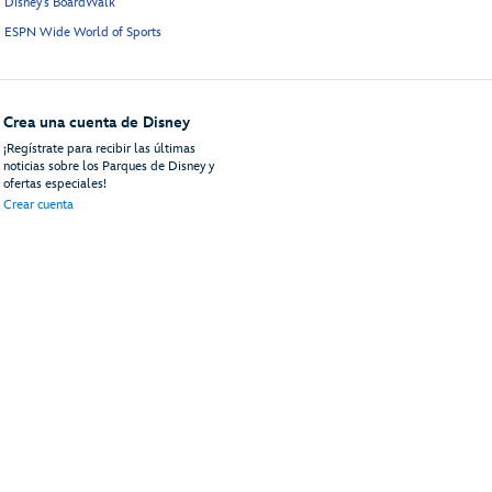
Disney's BoardWalk
ESPN Wide World of Sports
Crea una cuenta de Disney
¡Regístrate para recibir las últimas
noticias sobre los Parques de Disney y
ofertas especiales!
Crear cuenta
uéspedes
Mapa del Sitio
Términos de Uso
Avisos Legales
Política de Privacidad
An
© Disney, Todos los Derechos Reservados
Disney Vacations, LLC
PO Box 10250
Lake Buena Vista, FL 32830-0250 | 81-2564985
ContactUs@DisneyVacationsLLC.com
+1 (407) 827-7144