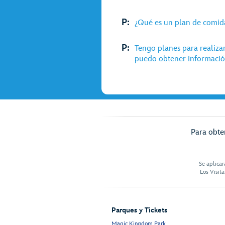
P:
¿Qué es un plan de comid
P:
Tengo planes para realiza
puedo obtener información
Para obten
Se aplicar
Los Visit
Parques y Tickets
Magic Kingdom Park