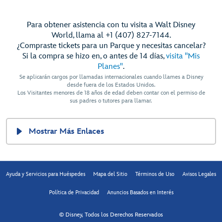
Para obtener asistencia con tu visita a Walt Disney
World, llama al +1 (407) 827-7144.
¿Compraste tickets para un Parque y necesitas cancelar?
Si la compra se hizo en, o antes de 14 días,
visita "Mis
Planes"
.
Se aplicarán cargos por llamadas internacionales cuando llames a Disney
desde fuera de los Estados Unidos.
Los Visitantes menores de 18 años de edad deben contar con el permiso de
sus padres o tutores para llamar.
Mostrar Más Enlaces
Ayuda y Servicios para Huéspedes
Mapa del Sitio
Términos de Uso
Avisos Legales
Política de Privacidad
Anuncios Basados en Interés
© Disney, Todos los Derechos Reservados