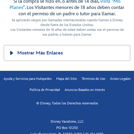
Si la compra se hizo en, o antes de 14 días,
visita "Mis
Planes"
. Los Visitantes menores de 18 años deben contar
con el permiso de un padre o tutor para llamar.
Se aplicarán cargos por llamadas internacionales cuando llames a Disney
desde fuera de los Estados Unidos.
Los Visitantes menores de 18 años de edad deben contar con el permiso de
sus padres o tutores para llamar
Mostrar Más Enlaces
Ayuda y Servicios para Huéspedes
Mapa del Sitio
Términos de Uso
Avisos Legales
Política de Privacidad
Anuncios Basados en Interés
© Disney, Todos los Derechos reservados
Disney Vacations, LLC
PO Box 10250