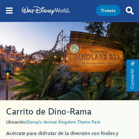
Tickets
Convertir
Carrito de Dino-Rama
Ubicación:
Disney's Animal Kingdom Theme Park
Acércate para disfrutar de la diversión con fósiles y