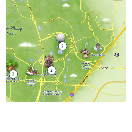
2
2
2