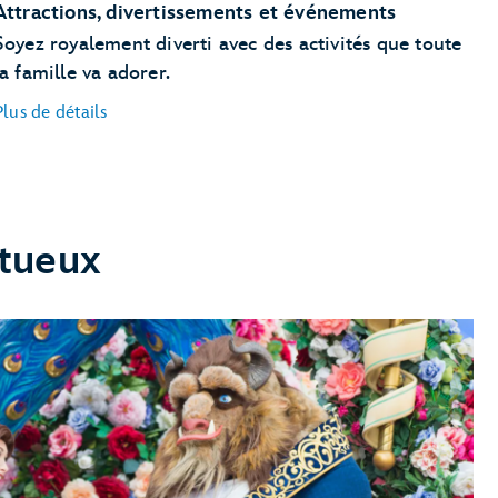
Attractions, divertissements et événements
Soyez royalement diverti avec des activités que toute
la famille va adorer.
Plus de détails
stueux
Cendrillon
Cinderella Castle
La Belle et la Bête
Enchanted Tales with Belle
La
Petite Sirène