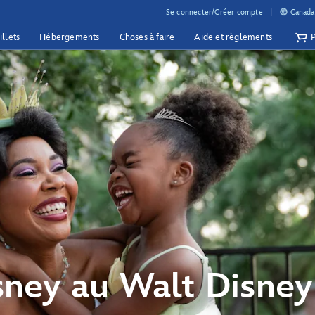
Se connecter/Créer compte
Canada 
illets
Hébergements
Choses à faire
Aide et règlements
sney au Walt Disne