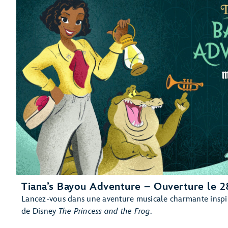
Tiana’s Bayou Adventure – Ouverture le 2
Lancez-vous dans une aventure musicale charmante inspi
de Disney
The Princess and the Frog
.