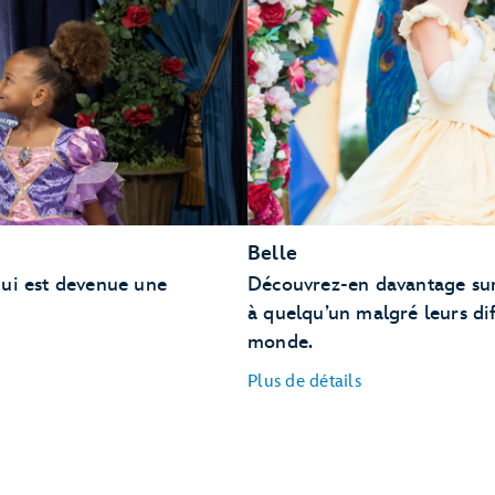
Akershus Royal Banquet Hall
Story Book Dining au Artist Point avec Blanche Neige
Belle
qui est devenue une
Découvrez-en davantage sur
Enchanted Rose :
à quelqu’un malgré leurs dif
monde.
Plus de détails
Fairfax
Fare
The Clock Strikes Twelve :