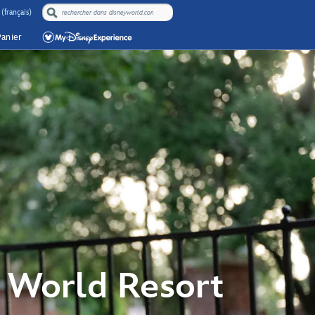
(français)
Panier
y World Resort