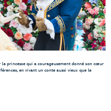
Under the Sea ~ Journey of The Little Mermaid
La Belle et la Bête
Beauty and the Beast Sing-Along
Disney Festival of Fantasy Parade
 la princesse qui a courageusement donné son cœur
férences, en vivant un conte aussi vieux que le
Frozen
Mickey’s Magical Friendship Faire