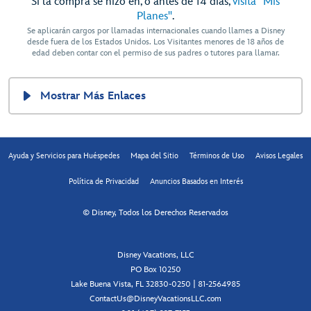
Si la compra se hizo en, o antes de 14 días,
visita "Mis
Planes"
.
Se aplicarán cargos por llamadas internacionales cuando llames a Disney
desde fuera de los Estados Unidos. Los Visitantes menores de 18 años de
edad deben contar con el permiso de sus padres o tutores para llamar.
Mostrar Más Enlaces
Ayuda y Servicios para Huéspedes
Mapa del Sitio
Términos de Uso
Avisos Legales
Política de Privacidad
Anuncios Basados en Interés
© Disney, Todos los Derechos Reservados
Disney Vacations, LLC
PO Box 10250
Lake Buena Vista, FL 32830-0250 | 81-2564985
ContactUs@DisneyVacationsLLC.com