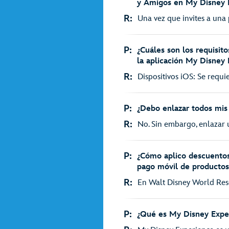
y Amigos en My Disney 
R:
Una vez que invites a una p
P:
¿Cuáles son los requisit
la aplicación My Disney
R:
Dispositivos iOS: Se requie
P:
¿Debo enlazar todos mis
R:
No. Sin embargo, enlazar un
P:
¿Cómo aplico descuentos
pago móvil de productos
R:
En Walt Disney World Resor
P:
¿Qué es My Disney Expe