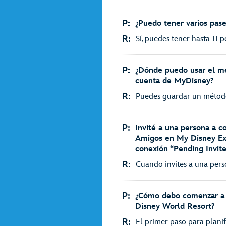
P:
¿Puedo tener varios pas
R:
Sí, puedes tener hasta 11 p
P:
¿Dónde puedo usar el m
cuenta de MyDisney?
R:
Puedes guardar un método
P:
Invité a una persona a co
Amigos en My Disney Exp
conexión “Pending Invite
R:
Cuando invites a una perso
P:
¿Cómo debo comenzar a p
Disney World Resort?
R:
El primer paso para planifi