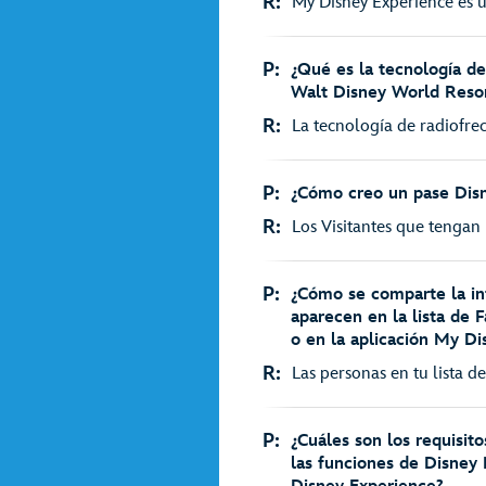
R:
My Disney Experience es u
P:
¿Qué es la tecnología de
Walt Disney World Reso
R:
La tecnología de radiofre
P:
¿Cómo creo un pase Dis
R:
Los Visitantes que tengan 
P:
¿Cómo se comparte la in
aparecen en la lista de 
o en la aplicación My D
R:
Las personas en tu lista d
P:
¿Cuáles son los requisit
las funciones de Disney