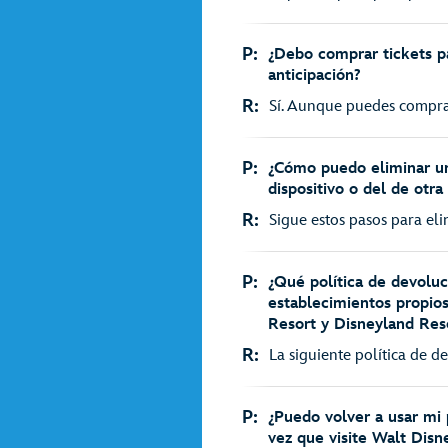
P:
¿Debo comprar tickets p
anticipación?
R:
Sí. Aunque puedes comprar
P:
¿Cómo puedo eliminar u
dispositivo o del de otra
R:
Sigue estos pasos para el
P:
¿Qué política de devoluc
establecimientos propio
Resort y Disneyland Res
R:
La siguiente política de d
P:
¿Puedo volver a usar mi
vez que visite Walt Dis