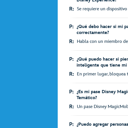
Disney Experience?
R:
Se requiere un dispositivo
P:
¿Qué debo hacer si mi p
correctamente?
R:
Habla con un miembro del e
P:
¿Qué puedo hacer si pier
inteligente que tiene m
R:
En primer lugar, bloquea 
P:
¿Es mi pase Disney Magi
Temático?
R:
Un pase Disney MagicMobil
P:
¿Puedo agregar personas