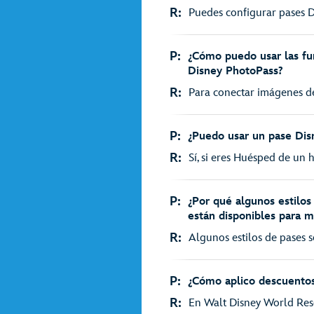
R:
Puedes configurar pases D
P:
¿Cómo puedo usar las f
Disney PhotoPass?
R:
Para conectar imágenes de
P:
¿Puedo usar un pase Di
R:
Sí, si eres Huésped de un h
P:
¿Por qué algunos estilo
están disponibles para m
R:
Algunos estilos de pases s
P:
¿Cómo aplico descuentos
R:
En Walt Disney World Resor