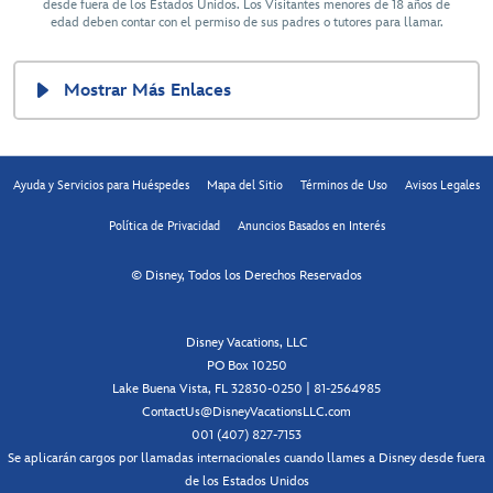
desde fuera de los Estados Unidos. Los Visitantes menores de 18 años de
edad deben contar con el permiso de sus padres o tutores para llamar.
Mostrar Más Enlaces
Ayuda y Servicios para Huéspedes
Mapa del Sitio
Términos de Uso
Avisos Legales
Política de Privacidad
Anuncios Basados en Interés
© Disney, Todos los Derechos Reservados
Disney Vacations, LLC
PO Box 10250
Lake Buena Vista, FL 32830-0250 | 81-2564985
ContactUs@DisneyVacationsLLC.com
001 (407) 827-7153
Se aplicarán cargos por llamadas internacionales cuando llames a Disney desde fuera
de los Estados Unidos