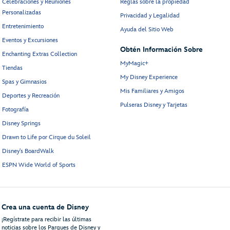
Celebraciones y Reuniones
Reglas sobre la propiedad
Personalizadas
Privacidad y Legalidad
Entretenimiento
Ayuda del Sitio Web
Eventos y Excursiones
Obtén Información Sobre
Enchanting Extras Collection
MyMagic+
Tiendas
My Disney Experience
Spas y Gimnasios
Mis Familiares y Amigos
Deportes y Recreación
Pulseras Disney y Tarjetas
Fotografía
Disney Springs
Drawn to Life por Cirque du Soleil
Disney's BoardWalk
ESPN Wide World of Sports
Crea una cuenta de Disney
¡Regístrate para recibir las últimas
noticias sobre los Parques de Disney y