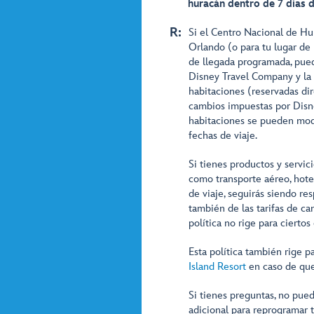
huracán dentro de 7 días 
R:
Si el Centro Nacional de Hu
Orlando (o para tu lugar de 
de llegada programada, pue
Disney Travel Company y la 
habitaciones (reservadas di
cambios impuestas por Disne
habitaciones se pueden modif
fechas de viaje.
Si tienes productos y servic
como transporte aéreo, hote
de viaje, seguirás siendo r
también de las tarifas de ca
política no rige para ciertos
Esta política también rige p
Island Resort
en caso de que
Si tienes preguntas, no pued
adicional para reprogramar 