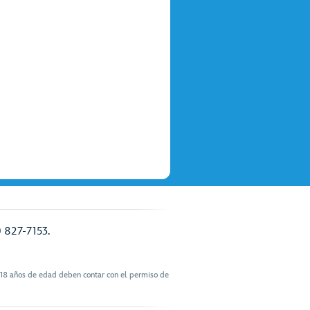
) 827-7153.
 18 años de edad deben contar con el permiso de