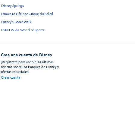
Disney Springs
Drawn to Life por Cirque du Soleil
Disney's BoardWalk
ESPN Wide World of Sports
Crea una cuenta de Disney
¡Regístrate para recibir las últimas
noticias sobre los Parques de Disney y
ofertas especiales!
Crear cuenta
uéspedes
Mapa del Sitio
Términos de Uso
Avisos Legales
Política de Privacidad
An
© Disney, Todos los Derechos Reservados
Disney Vacations, LLC
PO Box 10250