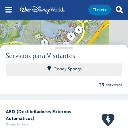
Tickets
6
5
3
5
Servicios para Visitantes
Disney Springs
23
servicios
AED (Desfibriladores Externos
Automáticos)
Disney Springs