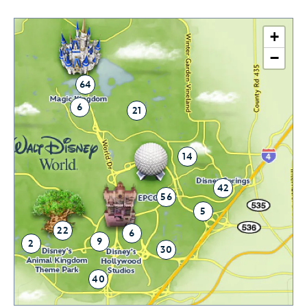
+
−
64
6
21
14
42
56
5
22
6
9
2
30
40