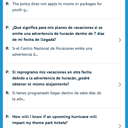
R:
The policy does not apply to rooms or packages for
youth g...
P:
¿Qué significa para mis planes de vacaciones si se
emite una advertencia de huracán dentro de 7 días
de mi fecha de llegada?
R:
Si el Centro Nacional de Huracanes emite una
advertencia d...
P:
Si reprogramo mis vacaciones en otra fecha
debido a la advertencia de huracán, ¿podré
obtener el mismo alojamiento?
R:
Si tienes programado llegar dentro de siete días de
la adv...
P:
How will I know if an upcoming hurricane will
impact my theme park tickets?