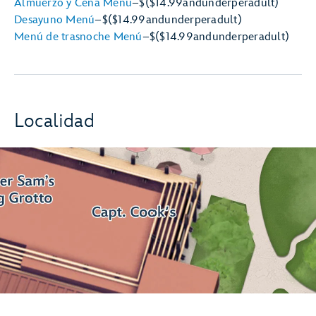
Almuerzo y Cena Menú
–
$
($14.99
and
under
per
adult)
Desayuno Menú
–
$
($14.99
and
under
per
adult)
Menú de trasnoche Menú
–
$
($14.99
and
under
per
adult)
Localidad