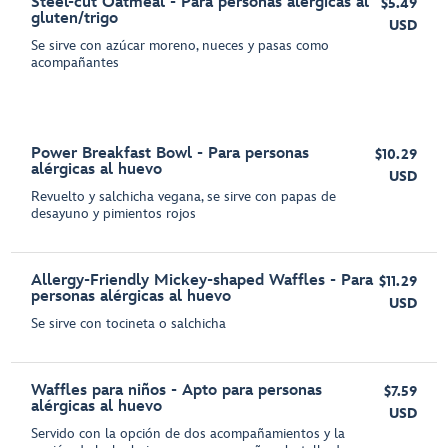
Steel-cut Oatmeal - Para personas alérgicas al
$5.49
gluten/trigo
USD
Se sirve con azúcar moreno, nueces y pasas como
acompañantes
Power Breakfast Bowl - Para personas
$10.29
alérgicas al huevo
USD
Revuelto y salchicha vegana, se sirve con papas de
desayuno y pimientos rojos
Allergy-Friendly Mickey-shaped Waffles - Para
$11.29
personas alérgicas al huevo
USD
Se sirve con tocineta o salchicha
Waffles para niños - Apto para personas
$7.59
alérgicas al huevo
USD
Servido con la opción de dos acompañamientos y la