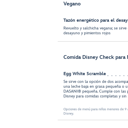
Vegano
Tazón energético para el desa
Revuelto y salchicha vegana; se sirv
desayuno y pimientos rojos
Comida Disney Check para 
Egg White Scramble
Se sirve con la opción de dos acompa
una leche baja en grasa pequeña o u
DASANI® pequeña. Cumple con las p
Disney para comidas completas y sin 
Opciones de menú para niños menores de 9 a
Disney.