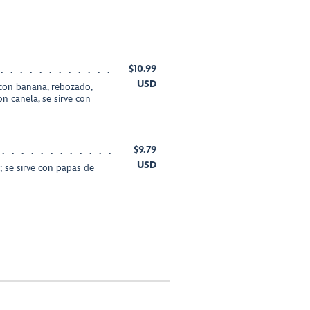
$10.99
USD
con banana, rebozado,
n canela, se sirve con
$9.79
USD
 se sirve con papas de