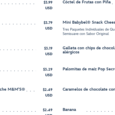
Cóctel de Frutas con Piña
$3.99
USD
Mini Babybel® Snack Chee
$3.79
USD
Tres Paquetes Individuales de Q
Semisuave con Sabor Original
Galleta con chips de chocol
$3.19
alérgicos
USD
Palomitas de maíz Pop Sec
$3.29
USD
leche M&M'S®
Caramelos de chocolate c
$2.49
USD
Banana
$2.49