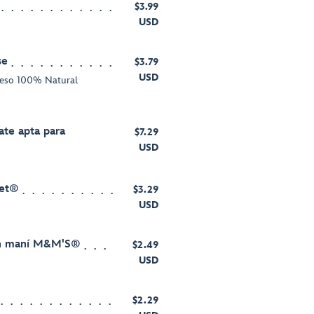
$3.99
USD
se
$3.79
USD
ueso 100% Natural
ate apta para
$7.29
USD
ret®
$3.29
USD
on maní M&M'S®
$2.49
USD
$2.29