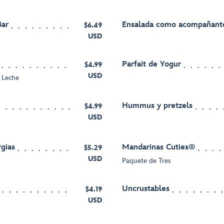
Bar
Ensalada como acompañant
$6.49
USD
Parfait de Yogur
$4.99
USD
y Leche
Hummus y pretzels
$4.99
USD
gias
Mandarinas Cuties®
$5.29
USD
Paquete de Tres
Uncrustables
$4.19
USD