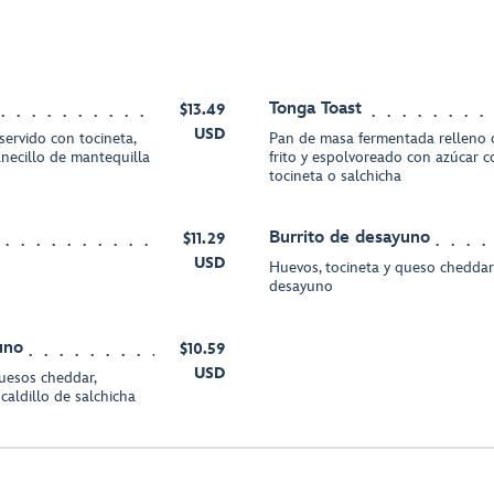
Tonga Toast
$13.49
USD
servido con tocineta,
Pan de masa fermentada relleno 
necillo de mantequilla
frito y espolvoreado con azúcar co
tocineta o salchicha
Burrito de desayuno
$11.29
USD
Huevos, tocineta y queso cheddar;
desayuno
uno
$10.59
USD
quesos cheddar,
caldillo de salchicha