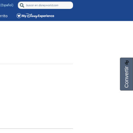
(Español)
rrito
Convertir