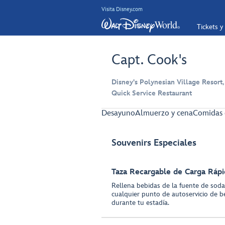
Visita Disney.com
Tickets y
Capt. Cook's
Disney's Polynesian Village Resort,
Quick Service Restaurant
Desayuno
Almuerzo y cena
Comidas 
Souvenirs Especiales
Taza Recargable de Carga Rápi
Rellena bebidas de la fuente de sodas
cualquier punto de autoservicio de b
durante tu estadía.