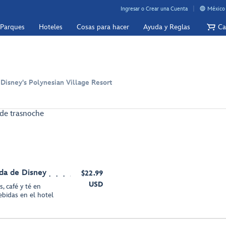
Ingresar o Crear una Cuenta
México 
 Parques
Hoteles
Cosas para hacer
Ayuda y Reglas
Ca
 Disney's Polynesian Village Resort
de trasnoche
da de Disney
$22.99
USD
, café y té en
ebidas en el hotel