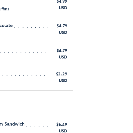
$4.99
USD
uffins
colate
$4.79
USD
$4.79
USD
$2.29
USD
am Sandwich
$6.49
USD