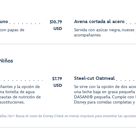
yuno
Avena cortada al acero
$10.79
USD
e con papas de
Servida con azúcar negra, nueces
acompañantes
Niños
Steel-cut Oatmeal
$7.79
USD
ñantes y la opción de
Se sirve con la opción de dos ac
na botella de agua
una leche baja en grasa pequeña
autas de nutrición de
DASANI® pequeña. Cumple con la
sustituciones.
Disney para comidas completas y s
ños.<br> Busca el ícono de Disney Check en menús impresos para encontrar las opciones