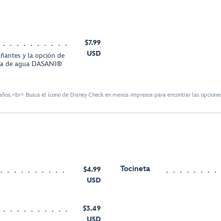
$7.99
USD
ñantes y la opción de
lla de agua DASANI®
ños.<br> Busca el ícono de Disney Check en menús impresos para encontrar las opciones
Tocineta
$4.99
USD
$3.49
USD