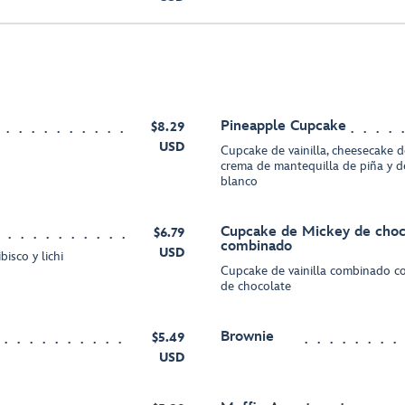
Pineapple Cupcake
$8.29
USD
Cupcake de vainilla, cheesecake
crema de mantequilla de piña y d
blanco
Cupcake de Mickey de choco
$6.79
combinado
USD
isco y lichi
Cupcake de vainilla combinado c
de chocolate
Brownie
$5.49
USD