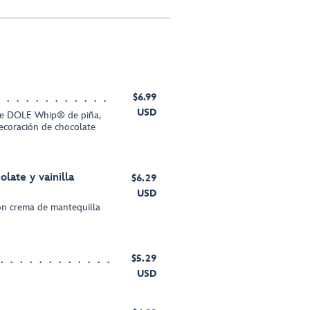
$6.99
USD
 de DOLE Whip® de piña,
ecoración de chocolate
late y vainilla
$6.29
USD
on crema de mantequilla
$5.29
USD