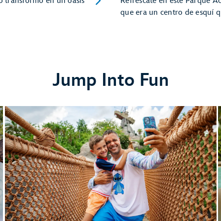
lo transformó en un oasis
Refréscate en este Parque Ac
que era un centro de esquí qu
Jump Into Fun