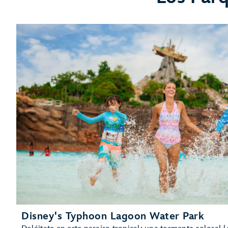
Disney
H2O
Glow
After
Hours
en
Disney’s
Typhoon
Lagoon
Disney's Typhoon Lagoon Water Park