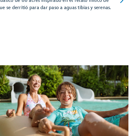
uático de 66 acres inspirado en el relato mítico de
e se derritió para dar paso a aguas tibias y serenas.