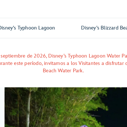
Disney's Typhoon Lagoon
Disney's Blizzard Be
e septiembre de 2026, Disney’s Typhoon Lagoon Water Pa
nte este período, invitamos a los Visitantes a disfrutar 
Beach Water Park.