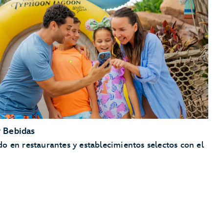
Disney's Typhoon Lagoon Water Park
Disney's Blizzard Beach Water Park
ESPN Wide World of Sports Complex
Disney’s Oak Trail Golf Course
FootGolf en Disney’s Oak Trail
Disney’s Fantasia Gardens Miniature Golf Course
Disney’s Winter Summerland Miniature Golf Course
 Bebidas
o en restaurantes y establecimientos selectos con el