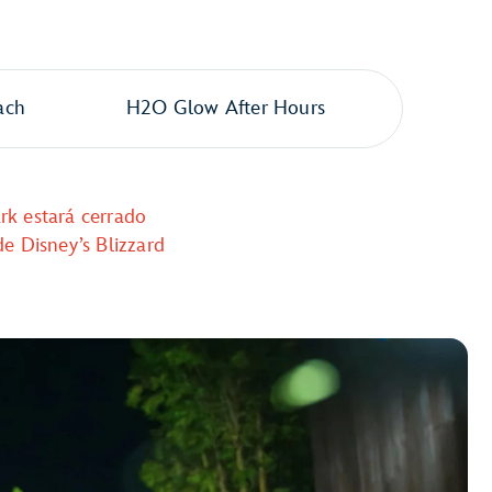
ach
H2O Glow After Hours
rk estará cerrado
de Disney’s Blizzard