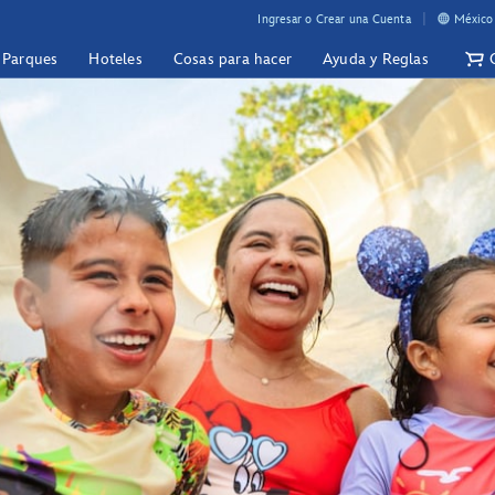
Ingresar o Crear una Cuenta
México 
y Parques
Hoteles
Cosas para hacer
Ayuda y Reglas