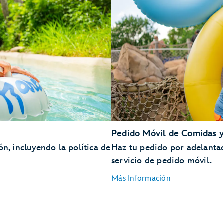
ESPN Wide World of Sports Complex
Disney’s Oak Trail Golf Course
FootGolf en Disney’s Oak Trail
Disney’s Fantasia Gardens Miniature Golf Course
Disney’s Winter Summerland Miniature Golf Course
Pedido Móvil de Comidas y
ón, incluyendo la política de
Haz tu pedido por adelantad
servicio de pedido móvil.
Más Información