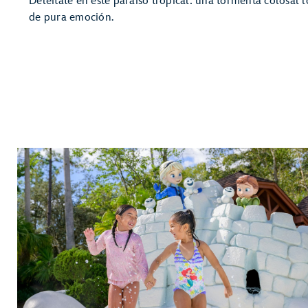
Deléitate en este paraíso tropical: una tormenta colosal 
de pura emoción.