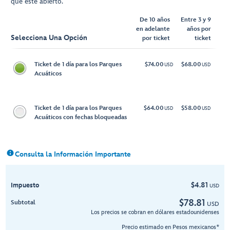
que esté abierto.
De 10 años
Entre 3 y 9
en adelante
años por
Selecciona Una Opción
por ticket
ticket
Ticket de 1 día para los Parques
$74.00
$68.00
USD
USD
Acuáticos
Ticket de 1 día para los Parques
$64.00
$58.00
USD
USD
Acuáticos con fechas bloqueadas
Consulta la Información Importante
$
4.81
Impuesto
USD
$
78.81
Subtotal
USD
Los precios se cobran en dólares estadounidenses
Precio estimado en Pesos mexicanos*