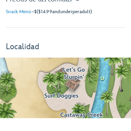
Snack Menú
–
$
($14.99
and
under
per
adult)
Localidad