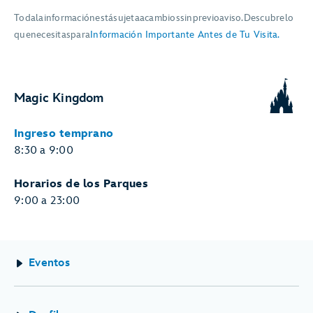
Toda
Toda
la
información
está
sujeta
a
cambios
sin
previo
aviso.
Descubre
lo
la
que
necesitas
para
Información Importante Antes de Tu Visita.
información
está
sujeta
Magic Kingdom
a
cambios
Ingreso temprano
sin
8:30 a 9:00
previo
aviso.
Horarios de los Parques
Descubre
9:00 a 23:00
lo
que
necesitas
para
Eventos
Información
Importante
Antes