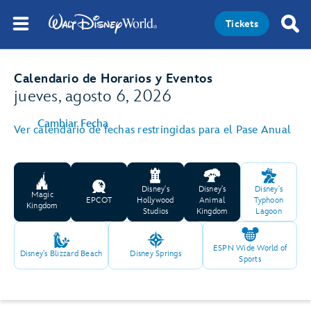
Tickets
Calendario de Horarios y Eventos
jueves, agosto 6, 2026
Cambiar Fecha
Ver calendario de fechas restringidas para el Pase Anual
Disney's
Disney's
Disney's
Magic
EPCOT
Hollywood
Animal
Typhoon
Kingdom
Studios
Kingdom
Lagoon
ESPN Wide World of
Disney's Blizzard Beach
Disney Springs
Sports