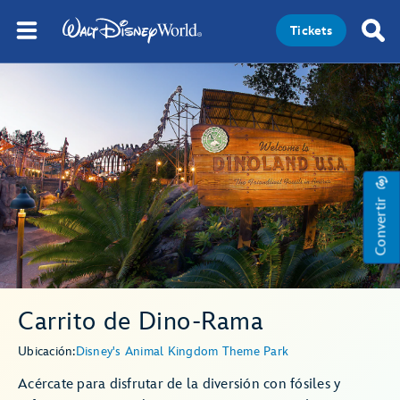
Tickets
Convertir
Carrito de Dino-Rama
Ubicación:
Disney's Animal Kingdom Theme Park
Acércate para disfrutar de la diversión con fósiles y