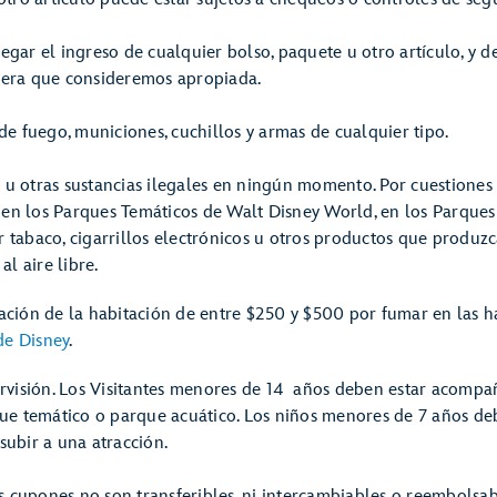
ar el ingreso de cualquier bolso, paquete u otro artículo, y de
nera que consideremos apropiada.
de fuego, municiones, cuchillos y armas de cualquier tipo.
u otras sustancias ilegales en ningún momento. Por cuestiones
r en los Parques Temáticos de Walt Disney World, en los Parqu
 tabaco, cigarrillos electrónicos u otros productos que produz
l aire libre.
ción de la habitación de entre $250 y $500 por fumar en las ha
de Disney
.
ervisión. Los Visitantes menores de 14 años deben estar acompa
que temático o parque acuático. Los niños menores de 7 años 
ubir a una atracción.
s cupones no son transferibles, ni intercambiables o reembolsabl