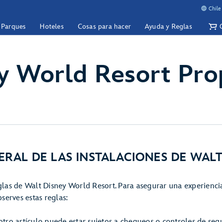
Chile
y Parques
Hoteles
Cosas para hacer
Ayuda y Reglas
y World Resort Pro
RAL DE LAS INSTALACIONES DE WAL
glas de Walt Disney World Resort. Para asegurar una experienci
bserves estas reglas:
otro artículo puede estar sujetos a chequeos o controles de seg