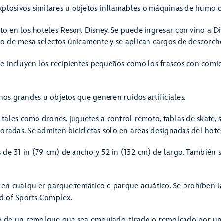
 explosivos similares u objetos inflamables o máquinas de humo o
pto en los hoteles Resort Disney. Se puede ingresar con vino a 
io de mesa selectos únicamente y se aplican cargos de descorch
se incluyen los recipientes pequeños como los frascos con comi
nos grandes u objetos que generen ruidos artificiales.
 tales como drones, juguetes a control remoto, tablas de skate, s
radas. Se admiten bicicletas solo en áreas designadas del hote
de 31 in (79 cm) de ancho y 52 in (132 cm) de largo. También se
s en cualquier parque temático o parque acuático. Se prohíben la
 of Sports Complex.
lo de un remolque que sea empujado, tirado o remolcado por un 