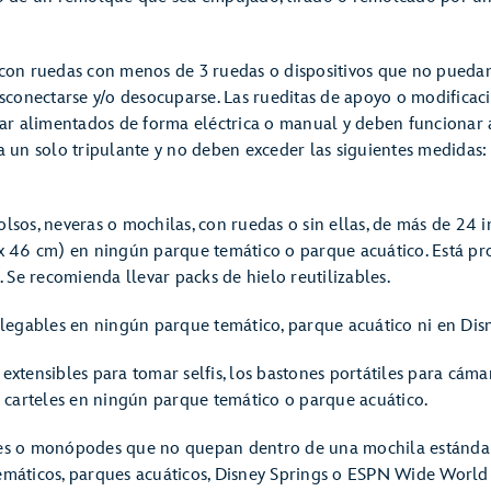
 con ruedas con menos de 3 ruedas o dispositivos que no puedan
esconectarse y/o desocuparse. Las rueditas de apoyo o modificac
star alimentados de forma eléctrica o manual y deben funcionar
a un solo tripulante y no deben exceder las siguientes medidas:
lsos, neveras o mochilas, con ruedas o sin ellas, de más de 24 i
 x 46 cm) en ningún parque temático o parque acuático. Está pro
. Se recomienda llevar packs de hielo reutilizables.
plegables en ningún parque temático, parque acuático ni en Dis
extensibles para tomar selfis, los bastones portátiles para cámar
s carteles en ningún parque temático o parque acuático.
des o monópodes que no quepan dentro de una mochila estándar
emáticos, parques acuáticos, Disney Springs o ESPN Wide World