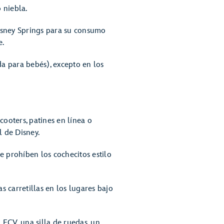
 niebla.
Disney Springs para su consumo
e.
da para bebés), excepto en los
cooters, patines en línea o
l de Disney.
 prohíben los cochecitos estilo
s carretillas en los lugares bajo
ECV, una silla de ruedas, un