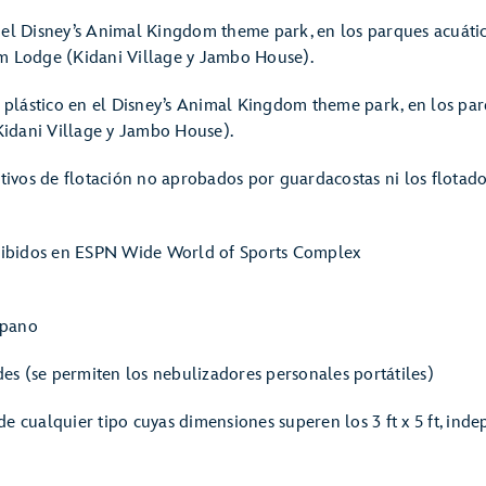
el Disney’s Animal Kingdom theme park, en los parques acuáti
m Lodge (Kidani Village y Jambo House).
 plástico en el Disney’s Animal Kingdom theme park, en los par
dani Village y Jambo House).
itivos de flotación no aprobados por guardacostas ni los flota
ohibidos en ESPN Wide World of Sports Complex
opano
s (se permiten los nebulizadores personales portátiles)
de cualquier tipo cuyas dimensiones superen los 3 ft x 5 ft, i