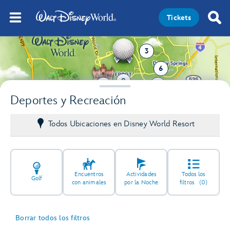
Tickets
3
6
9
3
7
Deportes y Recreación
Todos Ubicaciones en Disney World Resort
Encuentros
Actividades
Todos los
Golf
con animales
por la Noche
filtros
(0)
Borrar todos los filtros