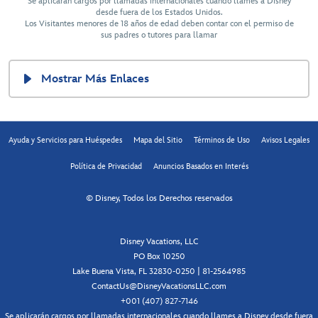
Se aplicarán cargos por llamadas internacionales cuando llames a Disney
desde fuera de los Estados Unidos.
Los Visitantes menores de 18 años de edad deben contar con el permiso de
sus padres o tutores para llamar
Mostrar Más Enlaces
Ayuda y Servicios para Huéspedes
Mapa del Sitio
Términos de Uso
Avisos Legales
Política de Privacidad
Anuncios Basados en Interés
© Disney, Todos los Derechos reservados
Disney Vacations, LLC
PO Box 10250
Lake Buena Vista, FL 32830-0250 | 81-2564985
ContactUs@DisneyVacationsLLC.com
+001 (407) 827-7146
Se aplicarán cargos por llamadas internacionales cuando llames a Disney desde fuera