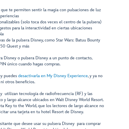
 que te permiten sentir la magia con pulsaciones de luz
xperiencias
onalizables (solo toca dos veces el centro de la pulsera)
stos para la interactividad en ciertas ubicaciones
ble
vas de la pulsera Disney, como Star Wars: Batuu Bounty
 50 Quest y más
a Disney o pulsera Disney a un punto de contacto,
 PIN único cuando hagas compras.
ney puedes
desactivarla en My Disney Experience
, y ya no
 ni otros beneficios.
y utilizan tecnología de radiofrecuencia (RF) y las
to y largo alcance ubicados en Walt Disney World Resort.
jeta Key to the World, que los lectores de largo alcance no
citar una tarjeta en tu hotel Resort de Disney.
sitante que desee usar su pulsera Disney para comprar