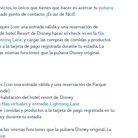
vicios, lo único que tienes que hacer es acercar tu
pulsera
o punto de contacto. ¡Es así de fácil!
rques (con una entrada válida y una reservación de
 de hotel Resort de Disney, hacer el check-in en la
fila
htning Lane
, y cargar las compras de comidas y productos
 a la tarjeta de pago registrada durante tu estadía. La
as mismas funciones que la pulsera Disney original.
es (con una entrada válida y una reservación de Parque
onde)
u habitación del hotel resort de Disney
n
filas virtuales
y
entradas Lightning Lane
e comidas y productos a la tarjeta de pago registrada en tu
ey durante tu estadía
s las mismas funciones que la pulsera Disney original. La
ece: