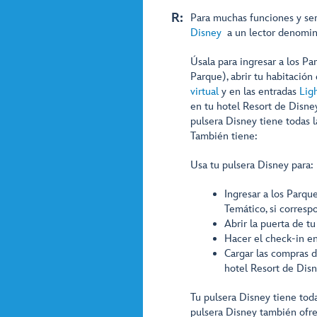
R:
Para muchas funciones y ser
Disney
a un lector denominad
Úsala para ingresar a los Pa
Parque), abrir tu habitación
virtual
y en las entradas
Lig
en tu hotel Resort de Disney
pulsera Disney tiene todas l
También tiene:
Usa tu pulsera Disney para:
Ingresar a los Parqu
Temático, si corresp
Abrir la puerta de t
Hacer el check-in e
Cargar las compras d
hotel Resort de Disn
Tu pulsera Disney tiene toda
pulsera Disney también ofr