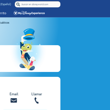
 (Español)
rrito
cuáticos
Email
Llamar