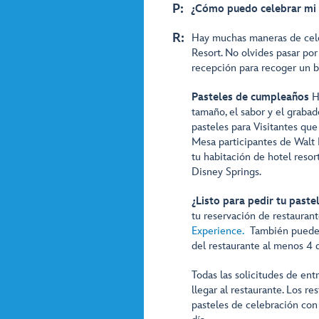
P:
¿Cómo puedo celebrar mi 
R:
Hay muchas maneras de cele
Resort. No olvides pasar por
recepción para recoger un bo
Pasteles de cumpleaños
Ha
tamaño, el sabor y el graba
pasteles para Visitantes que
Mesa participantes de Walt 
tu habitación de hotel resor
Disney Springs.
¿Listo para pedir tu paste
tu reservación de restaurant
Experience.
También puedes 
del restaurante al menos 4 d
Todas las solicitudes de en
llegar al restaurante. Los r
pasteles de celebración con