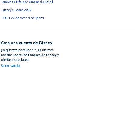
Drawn to Life por Cirque du Soleil
Disney's BoardWalk
ESPN Wide World of Sports
Crea una cuenta de Disney
¡Regístrate para recibir las últimas
noticias sobre los Parques de Disney y
ofertas especiales!
Crear cuenta
uéspedes
Mapa del Sitio
Términos de Uso
Avisos Legales
Política de Privacidad
An
© Disney, Todos los Derechos Reservados
Disney Vacations, LLC
PO Box 10250
Lake Buena Vista, FL 32830-0250 | 81-2564985
ContactUs@DisneyVacationsLLC.com