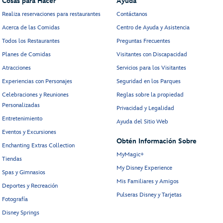
Cosas para Hacer
Ayuda
Realiza reservaciones para restaurantes
Contáctanos
Acerca de las Comidas
Centro de Ayuda y Asistencia
Todos los Restaurantes
Preguntas Frecuentes
Planes de Comidas
Visitantes con Discapacidad
Atracciones
Servicios para los Visitantes
Experiencias con Personajes
Seguridad en los Parques
Celebraciones y Reuniones
Reglas sobre la propiedad
Personalizadas
Privacidad y Legalidad
Entretenimiento
Ayuda del Sitio Web
Eventos y Excursiones
Obtén Información Sobre
Enchanting Extras Collection
MyMagic+
Tiendas
My Disney Experience
Spas y Gimnasios
Mis Familiares y Amigos
Deportes y Recreación
Pulseras Disney y Tarjetas
Fotografía
Disney Springs