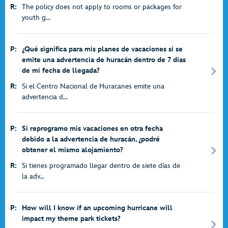
R:
The policy does not apply to rooms or packages for
youth g...
P:
¿Qué significa para mis planes de vacaciones si se
emite una advertencia de huracán dentro de 7 días
de mi fecha de llegada?
R:
Si el Centro Nacional de Huracanes emite una
advertencia d...
P:
Si reprogramo mis vacaciones en otra fecha
debido a la advertencia de huracán, ¿podré
obtener el mismo alojamiento?
R:
Si tienes programado llegar dentro de siete días de
la adv...
P:
How will I know if an upcoming hurricane will
impact my theme park tickets?