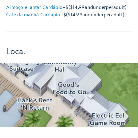
Almoço e jantar Cardápio
–
$
($14.99
and
under
per
adult)
Café da manhã Cardápio
–
$
($14.99
and
under
per
adult)
Local